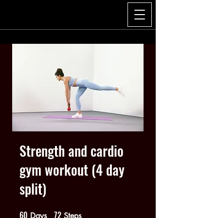
Strength and cardio
gym workout (4 day
split)
60
72
60 Days
72 Steps
Days
Steps